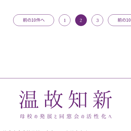
前の10件へ
前の1
1
2
3