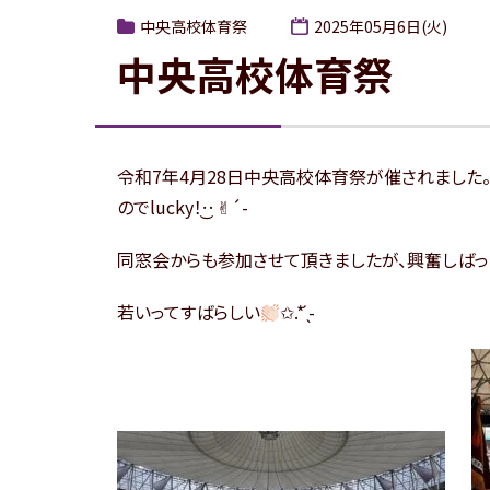
中央高校体育祭
2025年05月6日(火)
中央高校体育祭
令和7年4月28日中央高校体育祭が催されました
のでlucky！·͜·✌︎´-
同窓会からも参加させて頂きましたが、興奮しばっな
若いってすばらしい
✩.* ̖́-